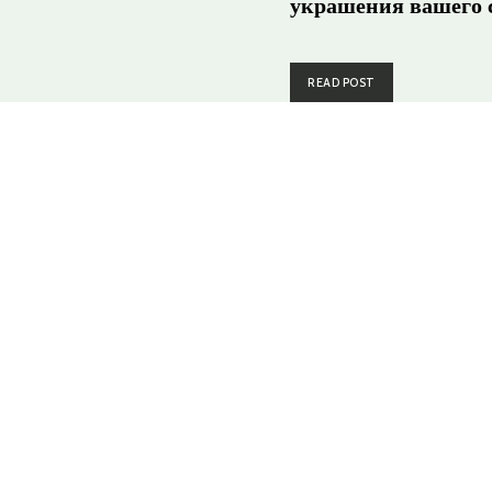
украшения вашего 
READ POST
Редактора
ад Пёстрый описание сорта уход
ирование растений с фото