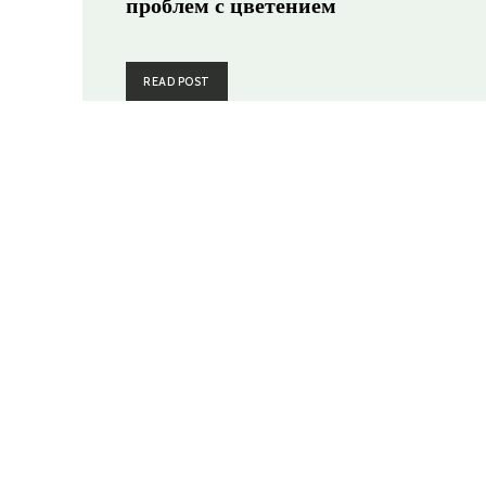
проблем с цветением
READ POST
Популярное
Выбор 
Виноград Пёстрый описание сорта уход
Виногр
и формирование растений с фото
и форм