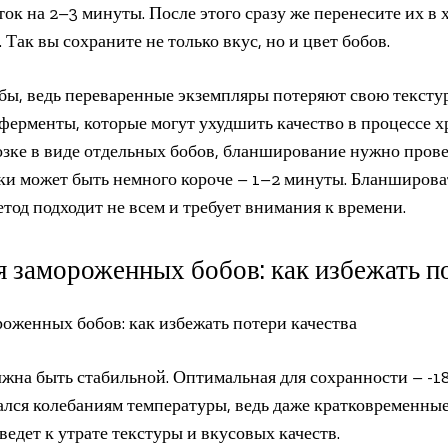
ток на 2–3 минуты. После этого сразу же перенесите их в 
 Так вы сохраните не только вкус, но и цвет бобов.
бы, ведь переваренные экземпляры потеряют свою тексту
 ферменты, которые могут ухудшить качество в процессе х
озке в виде отдельных бобов, бланширование нужно пров
рки может быть немного короче – 1–2 минуты. Бланширова
тод подходит не всем и требует внимания к времени.
 замороженных бобов: как избежать п
жна быть стабильной. Оптимальная для сохранности – -1
ался колебаниям температуры, ведь даже кратковременны
ведет к утрате текстуры и вкусовых качеств.