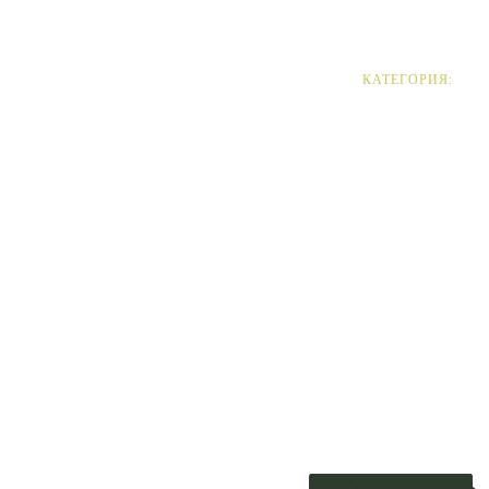
морозильнике
КАТЕГОРИЯ:
Сад и огород