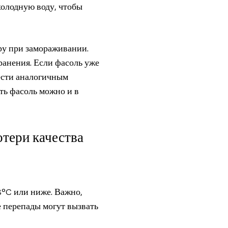
холодную воду, чтобы
ру при замораживании.
ранения. Если фасоль уже
ести аналогичным
ть фасоль можно и в
отери качества
8°C или ниже. Важно,
е перепады могут вызвать